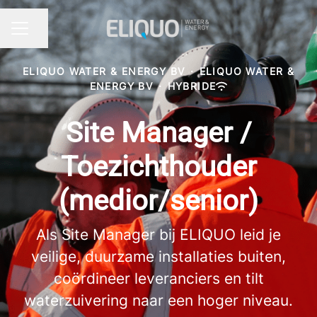
Pagina delen
CARRIÈREMENU
ELIQUO WATER & ENERGY BV
·
ELIQUO WATER &
ENERGY BV
·
HYBRIDE
Site Manager /
Toezichthouder
(medior/senior)
Als Site Manager bij ELIQUO leid je
veilige, duurzame installaties buiten,
coördineer leveranciers en tilt
waterzuivering naar een hoger niveau.