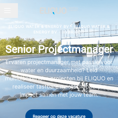
Pagina delen
CARRIÈREMENU
ELIQUO WATER & ENERGY BV
·
ELIQUO WATER &
ENERGY BV
·
HYBRIDE
Senior Projectmanager
Ervaren projectmanager met passie voor
water en duurzaamheid? Leid
multidisciplinaire projecten bij ELIQUO en
realiseer tastbare maatschappelijke
impact samen met jouw team.
Reageer op deze vacature